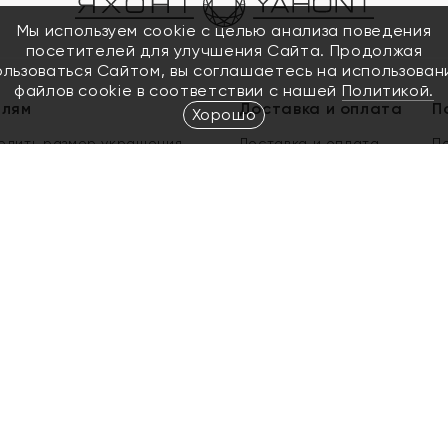
Мы используем cookie с целью анализа поведения
посетителей для улучшения Сайта. Продолжая
ользоваться Сайтом, вы соглашаетесь на использован
файлов cookie в соответствии с нашей
Политикой.
елям
Доставка и оплата
П
Хорошо
елить размер украшения
Доставка и оплата
П
п
обмен золота
ый подарочный сертификат
ользования Электронным
м сертификатом «Яхонт»