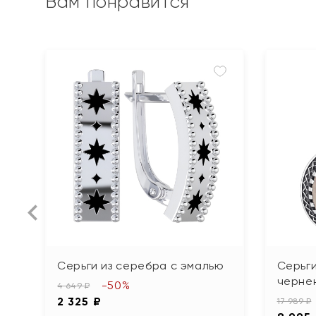
Вам понравится
Серьги из серебра с эмалью
Серьги
черне
-50%
4 649 ₽
2 325 ₽
17 989 ₽