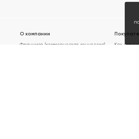
п
О компании
Покупат
Франшиза (коммерческая концессия)
Как опред
Карьера в ЯХОНТ
Акции
Контакты
Скупка и 
Магазины
Отзывы
Электронн
Правила п
подарочны