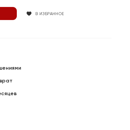
В ИЗБРАННОЕ
шениями
зврат
есяцев