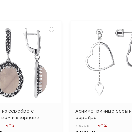
 из серебра с
Асимметричные серьги
нием и кварцами
серебра
-50%
-50%
4 048 ₽