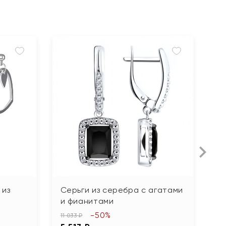
 из
Серьги из серебра с агатами
С
и фианитами
х
-50%
11 033 ₽
5 