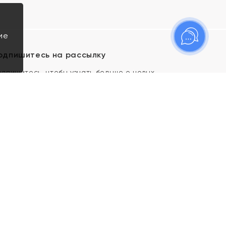
ие
одпишитесь на рассылку
одпишитесь, чтобы узнать больше о новых
оступлениях, новостях и спецпредложениях Яхонт!
Я даю свое согласие ИП Тишеновской О.А.
(ОГРНИП 321435000026563) и его
аффилированным лицам на обработку указанных
мной персональных данных на условиях
Политики
конфиденциальности