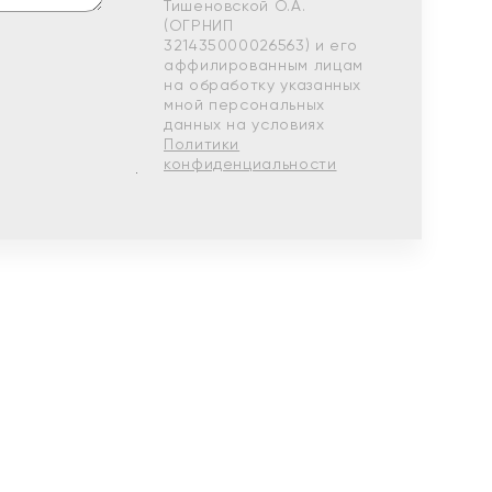
Тишеновской О.А.
(ОГРНИП
321435000026563) и его
аффилированным лицам
на обработку указанных
мной персональных
данных на условиях
Политики
конфиденциальности