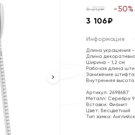
-
50
%
6 212
₽
3 106
₽
Информация
Длина украшения - 
Длина декоративно
Ширина - 1,2 см
Рабочая длина шти
Занижение штифта -
Внутренняя высота 
Артикул: 2698687
Металл:
Серебро 9
Вставки:
Фианит
Цвет:
Бесцветный
Тип замка:
Английс