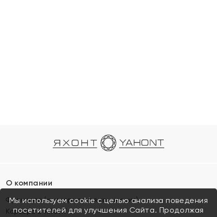
О компании
Франшиза (коммерческая концессия)
Мы используем cookie с целью анализа поведения
посетителей для улучшения Сайта. Продолжая
Карьера в ЯХОНТ