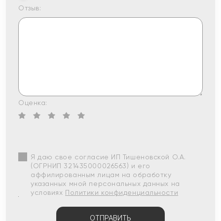
Отзыв:
Оценка:
Я даю свое согласие ИП Тишеновской О.А.
(ОГРНИП 321435000026563) и его
аффилированным лицам на обработку
указанных мной персональных данных на
условиях
Политики конфиденциальности
ОТПРАВИТЬ