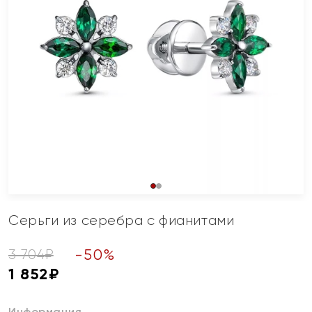
Серьги из серебра с фианитами
-
50
%
3 704
₽
1 852
₽
Информация