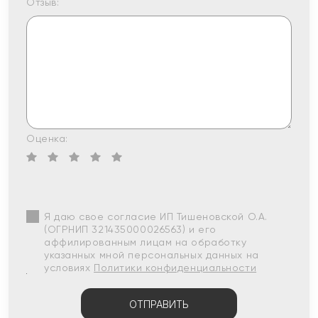
Отзыв:
Оценка:
Я даю свое согласие ИП Тишеновской О.А.
(ОГРНИП 321435000026563) и его
аффилированным лицам на обработку
указанных мной персональных данных на
условиях
Политики конфиденциальности
ОТПРАВИТЬ