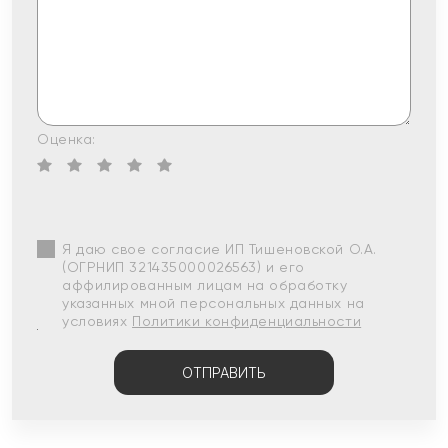
Оценка:
Я даю свое согласие ИП Тишеновской О.А.
(ОГРНИП 321435000026563) и его
аффилированным лицам на обработку
указанных мной персональных данных на
условиях
Политики конфиденциальности
ОТПРАВИТЬ