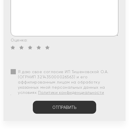
Оценка:
Я даю свое согласие ИП Тишеновской О.А.
(ОГРНИП 321435000026563) и его
аффилированным лицам на обработку
указанных мной персональных данных на
условиях
Политики конфиденциальности
ОТПРАВИТЬ