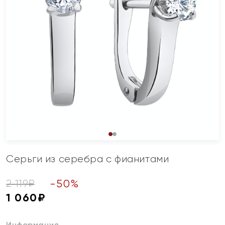
Серьги из серебра с фианитами
-
50
%
2 119
₽
1 060
₽
Информация