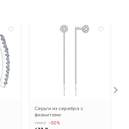
Серьги из серебра с
С
фианитами
2 
-50%
1
1 345 ₽