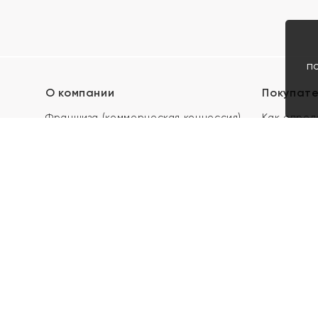
п
О компании
Покупат
Франшиза (коммерческая концессия)
Как опред
Карьера в ЯХОНТ
Акции
Контакты
Скупка и 
Магазины
Отзывы
Электронн
Правила п
подарочны