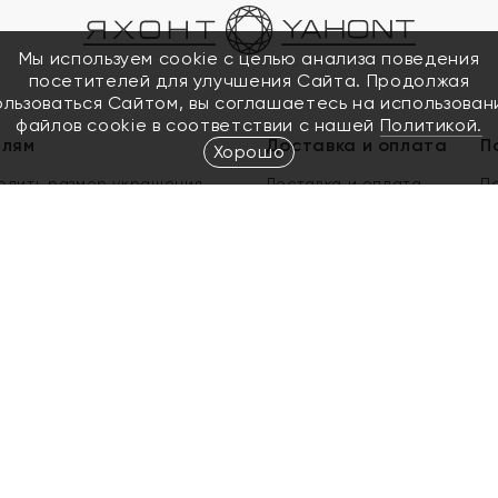
Мы используем cookie с целью анализа поведения
посетителей для улучшения Сайта. Продолжая
ользоваться Сайтом, вы соглашаетесь на использован
файлов cookie в соответствии с нашей
Политикой.
елям
Доставка и оплата
П
Хорошо
елить размер украшения
Доставка и оплата
П
п
обмен золота
ый подарочный сертификат
ользования Электронным
м сертификатом «Яхонт»