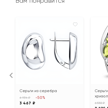
Вам понравится
Серьги из серебра
Серьги
хризо
-50%
6 934 ₽
3 467 ₽
6 550 ₽