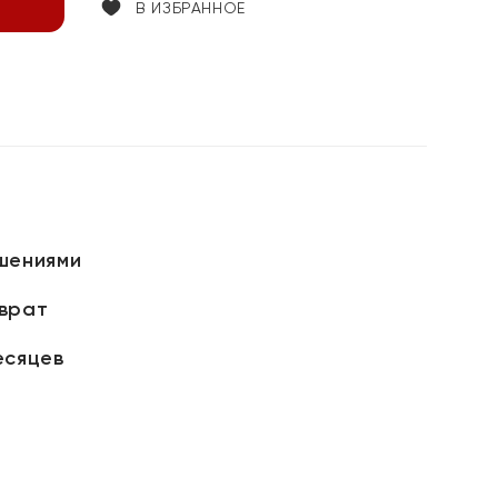
В ИЗБРАННОЕ
шениями
зврат
есяцев