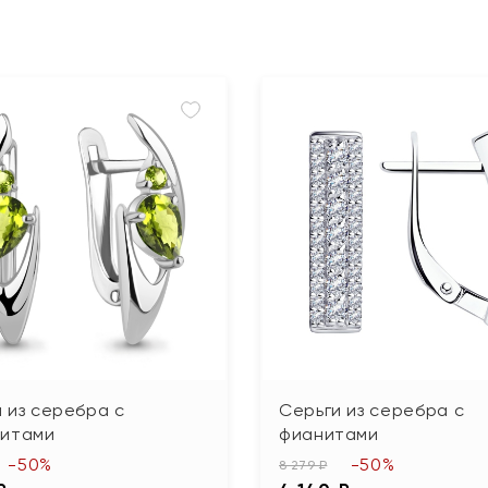
 из серебра с
Серьги из серебра с
литами
фианитами
-50%
-50%
8 279 ₽