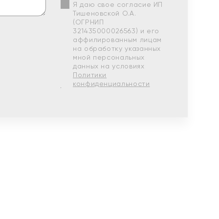
Я даю свое согласие ИП
Тишеновской О.А.
(ОГРНИП
321435000026563) и его
аффилированным лицам
на обработку указанных
мной персональных
данных на условиях
Политики
конфиденциальности