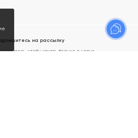
ие
одпишитесь на рассылку
одпишитесь, чтобы узнать больше о новых
оступлениях, новостях и спецпредложениях Яхонт!
Я даю свое согласие ИП Тишеновской О.А.
(ОГРНИП 321435000026563) и его
аффилированным лицам на обработку указанных
мной персональных данных на условиях
Политики