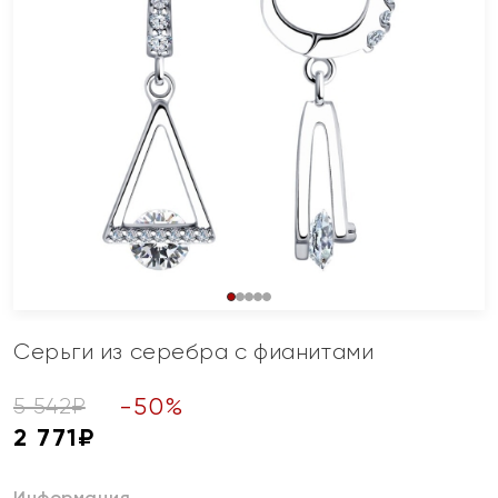
Серьги из серебра с фианитами
-
50
%
5 542
₽
2 771
₽
Информация