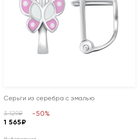
Серьги из серебра с эмалью
-
50
%
3 129
₽
1 565
₽
Информация