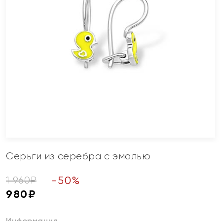
Серьги из серебра с эмалью
-
50
%
1 960
₽
980
₽
Информация