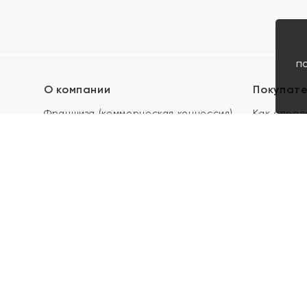
п
О компании
Покупат
Франшиза (коммерческая концессия)
Как опред
Карьера в ЯХОНТ
Акции
Контакты
Скупка и 
Магазины
Отзывы
Электронн
Правила п
подарочны