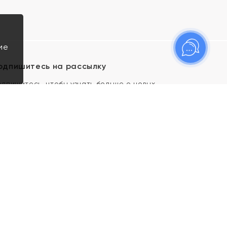
ие
одпишитесь на рассылку
одпишитесь, чтобы узнать больше о новых
оступлениях, новостях и спецпредложениях Яхонт!
Я даю свое согласие ИП Тишеновской О.А.
(ОГРНИП 321435000026563) и его
аффилированным лицам на обработку указанных
мной персональных данных на условиях
Политики