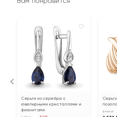
Вам понравится
Серьги из серебра с
Серьги
ювелирными кристаллами и
позол
фианитами
5 144 ₽