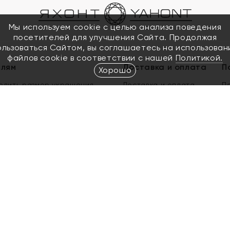
Мы используем cookie с целью анализа поведения
посетителей для улучшения Сайта. Продолжая
ользоваться Сайтом, вы соглашаетесь на использован
файлов cookie в соответствии с нашей
Политикой.
елям
Доставка и оплата
П
Хорошо
елить размер украшения
Доставка и оплата
П
п
обмен золота
ый подарочный сертификат
ользования Электронным
м сертификатом «Яхонт»