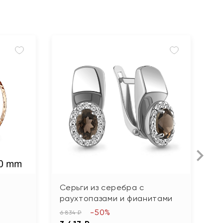
Серьги из серебра с
С
раухтопазами и фианитами
б
-50%
6 834 ₽
8 