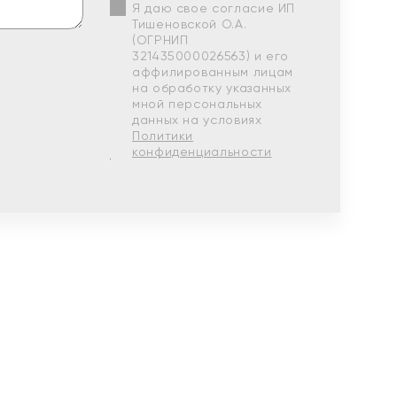
Я даю свое согласие ИП
Тишеновской О.А.
(ОГРНИП
321435000026563) и его
аффилированным лицам
на обработку указанных
мной персональных
данных на условиях
Политики
конфиденциальности