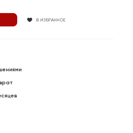
В ИЗБРАННОЕ
шениями
зврат
есяцев