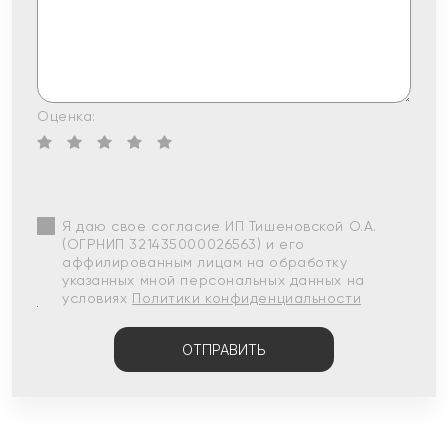
Оценка:
Я даю свое согласие ИП Тишеновской О.А.
(ОГРНИП 321435000026563) и его
аффилированным лицам на обработку
указанных мной персональных данных на
условиях
Политики конфиденциальности
ОТПРАВИТЬ