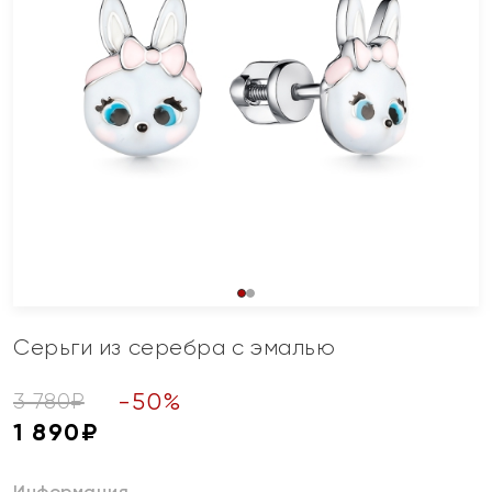
Серьги из серебра с эмалью
-
50
%
3 780
₽
1 890
₽
Информация