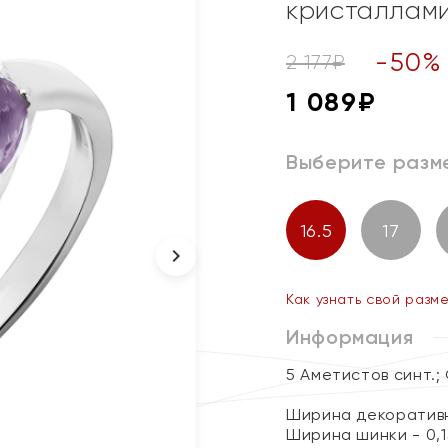
кристаллами
-
50
%
2 177
₽
1 089
₽
Выберите разм
16.5
17
Как узнать свой разм
Информация
5 Аметистов синт.;
Ширина декоративн
Ширина шинки - 0,1