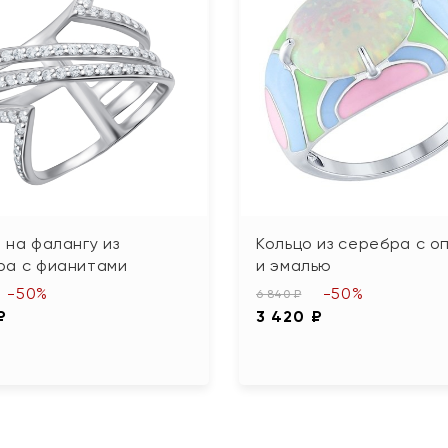
 на фалангу из
Кольцо из серебра с о
ра с фианитами
и эмалью
-50%
-50%
6 840 ₽
₽
3 420 ₽