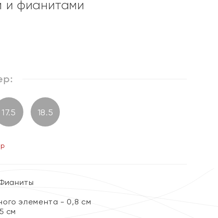
 и фианитами
ер:
17.5
18.5
ер
 Фианиты
ого элемента - 0,8 см
5 см