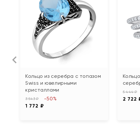
Кольцо из серебра с топазом
Кольцо
Swiss и ювелирными
сереб
кристаллами
5 444 ₽
-50%
2 722 
3 543 ₽
1 772 ₽