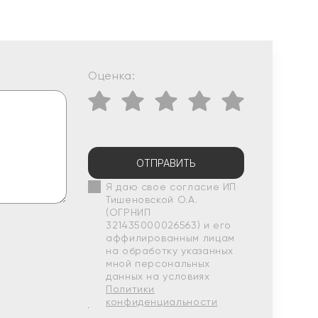
Оценка:
ОТПРАВИТЬ
Я даю свое согласие ИП
Тишеновской О.А.
(ОГРНИП
321435000026563) и его
аффилированным лицам
на обработку указанных
мной персональных
данных на условиях
Политики
конфиденциальности