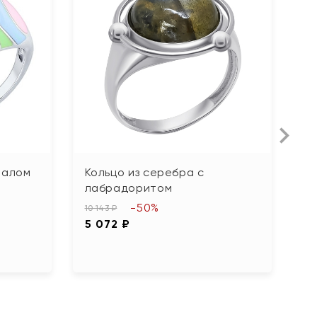
палом
Кольцо из серебра с
К
лабрадоритом
ф
-50%
10 143 ₽
3 
5 072 ₽
1