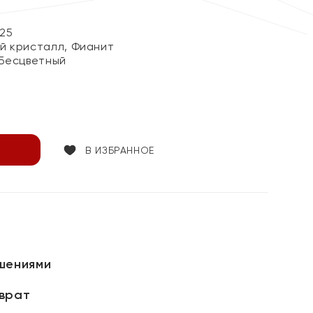
25
й кристалл, Фианит
 Бесцветный
В ИЗБРАННОЕ
шениями
зврат