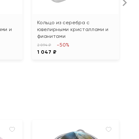
Кольцо из серебра с
К
ми и
ювелирными кристаллами и
ю
фианитами
ф
-50%
2 094 ₽
2 
1 047 ₽
1