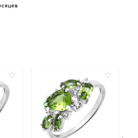
есяцев