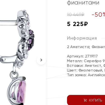
фианитами
-
50
10 449
₽
5 225
₽
Информация
2 Аметиста; Фиани
Артикул: 2719117
Металл:
Серебро 9
Вставки:
Аметист, 
Цвет:
Фиолетовый,
Тип замка:
Английс
КУПИТЬ