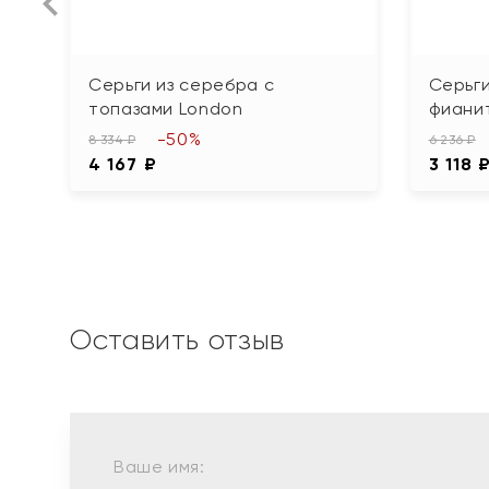
Серьги из серебра с
Серьги
топазами London
фиани
-50%
8 334 ₽
6 236 ₽
4 167 ₽
3 118 
Оставить отзыв
Ваше имя: