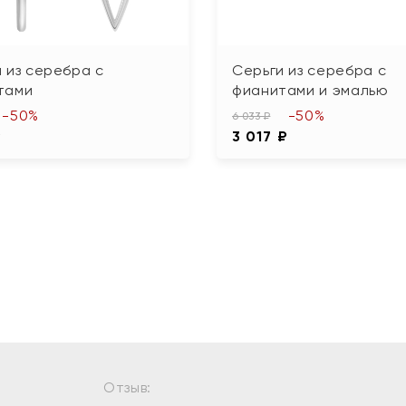
 из серебра с
Серьги из серебра с
тами
фианитами и эмалью
-50%
-50%
6 033 ₽
₽
3 017 ₽
Отзыв: