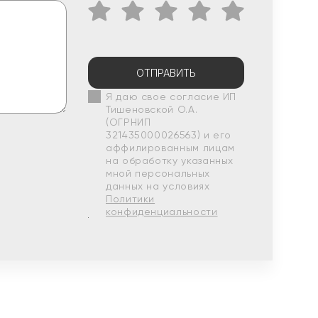
ОТПРАВИТЬ
Я даю свое согласие ИП
Тишеновской О.А.
(ОГРНИП
321435000026563) и его
аффилированным лицам
на обработку указанных
мной персональных
данных на условиях
Политики
конфиденциальности