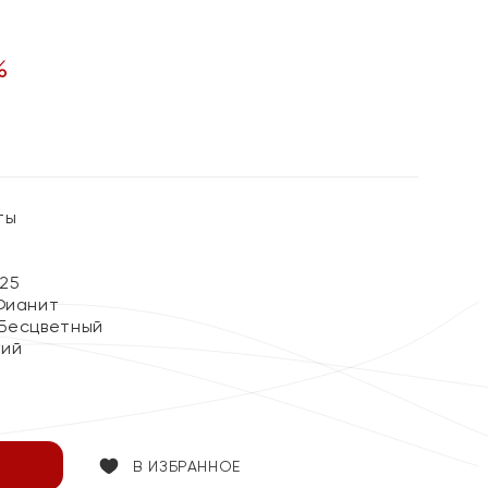
%
ты
25
Фианит
 Бесцветный
кий
В ИЗБРАННОЕ