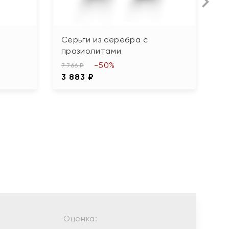
Серьги из серебра с
С
празиолитами
3 
-50%
1
7 766 ₽
3 883 ₽
Оценка: