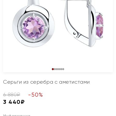
Серьги из серебра с аметистами
-
50
%
6 880
₽
3 440
₽
Информация