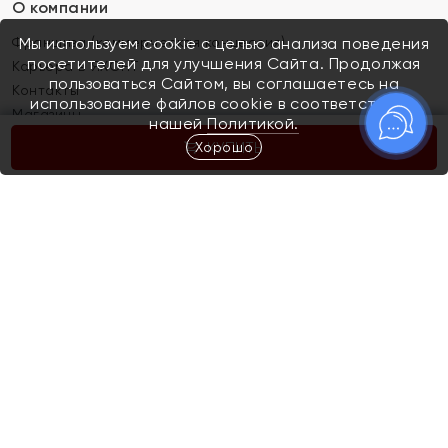
О компании
Франшиза (коммерческая концессия)
Мы используем cookie с целью анализа поведения
посетителей для улучшения Сайта. Продолжая
Карьера в ЯХОНТ
пользоваться Сайтом, вы соглашаетесь на
Контакты
использование файлов cookie в соответствии с
Магазины
нашей
Политикой.
Хорошо
КУПИТЬ
Покупателям
Как определить размер украшения
Киров
Акции
Магазины
Скупка и обмен золота
Отзывы
Электронный подарочный сертификат
Помолвка и свадьба
Правила пользования Электронным
Каталог
подарочным сертификатом «Яхонт»
Новинки
Доставка и оплата
Акции
Скупка и обмен золота
Доставка и оплата