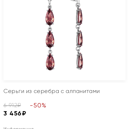
Серьги из серебра с алпанитами
-
50
%
6 912
₽
3 456
₽
Информация