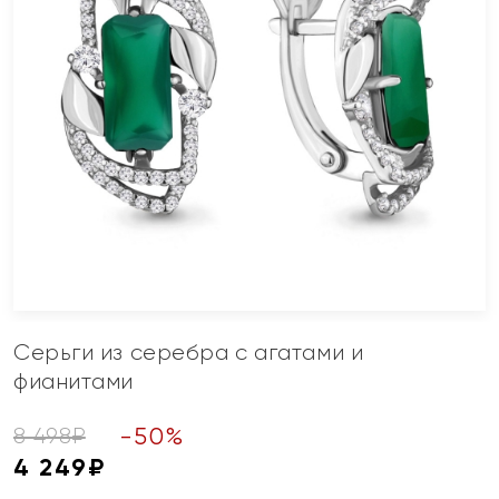
Серьги из серебра с агатами и
фианитами
-
50
%
8 498
₽
4 249
₽