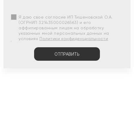
Я даю свое согласие ИП Тишеновской О.А.
(ОГРНИП 321435000026563) и его
аффилированным лицам на обработку
указанных мной персональных данных на
условиях
Политики конфиденциальности
ОТПРАВИТЬ