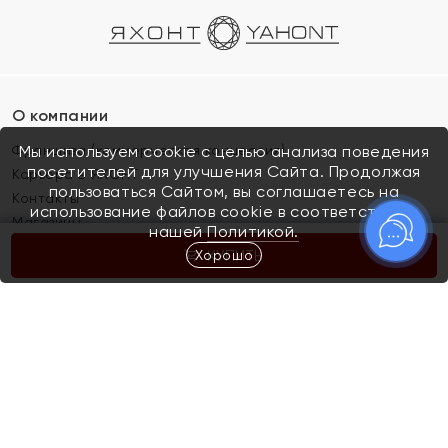
О компании
Франшиза (коммерческая концессия)
Мы используем cookie с целью анализа поведения
посетителей для улучшения Сайта. Продолжая
Карьера в ЯХОНТ
пользоваться Сайтом, вы соглашаетесь на
Контакты
использование файлов cookie в соответствии с
Магазины
нашей
Политикой.
Хорошо
КУПИТЬ
Покупателям
Как определить размер украшения
Киров
Акции
Магазины
Скупка и обмен золота
Отзывы
Электронный подарочный сертификат
Помолвка и свадьба
Правила пользования Электронным
Каталог
подарочным сертификатом «Яхонт»