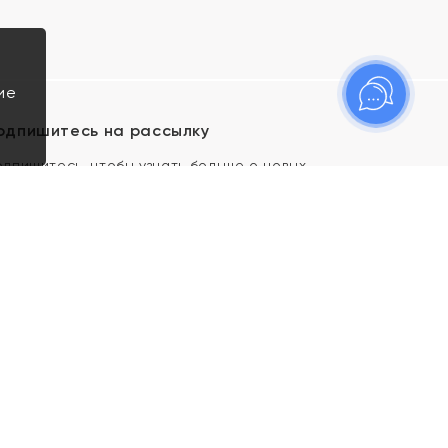
ие
одпишитесь на рассылку
одпишитесь, чтобы узнать больше о новых
оступлениях, новостях и спецпредложениях Яхонт!
Я даю свое согласие ИП Тишеновской О.А.
(ОГРНИП 321435000026563) и его
аффилированным лицам на обработку указанных
мной персональных данных на условиях
Политики