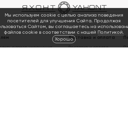
Мы используем cookie с целью анализа поведения
посетителей для улучшения Сайта. Продолжая
ользоваться Сайтом, вы соглашаетесь на использован
файлов cookie в соответствии с нашей
Политикой.
елям
Доставка и оплата
П
Хорошо
елить размер украшения
Доставка и оплата
П
п
обмен золота
ый подарочный сертификат
ользования Электронным
м сертификатом «Яхонт»