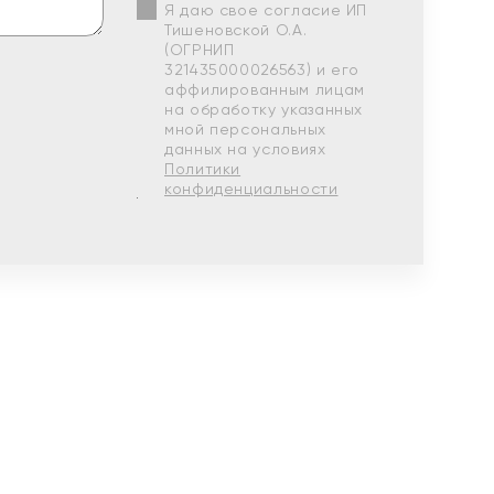
Я даю свое согласие ИП
Тишеновской О.А.
(ОГРНИП
321435000026563) и его
аффилированным лицам
на обработку указанных
мной персональных
данных на условиях
Политики
конфиденциальности