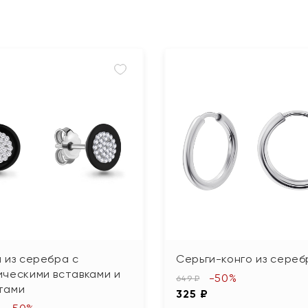
 из серебра с
Серьги-конго из сереб
ческими вставками и
-50%
649 ₽
тами
325 ₽