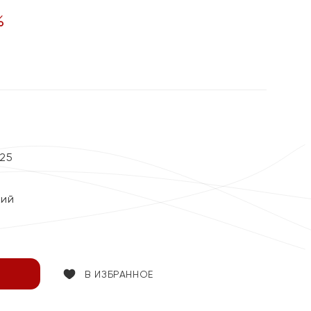
%
25
кий
В ИЗБРАННОЕ