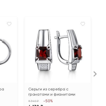
ра
Серьги из серебра с
С
гранатами и фианитами
10
-50%
5
8 340 ₽