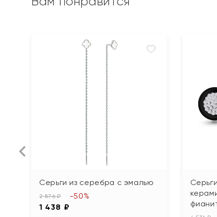
Вам понравится
Серьги из серебра с эмалью
Серьги
керами
-50%
2 876 ₽
фиани
1 438 ₽