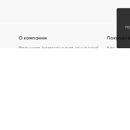
п
О компании
Покупат
Франшиза (коммерческая концессия)
Как опред
Карьера в ЯХОНТ
Акции
Контакты
Скупка и 
Магазины
Отзывы
Электронн
Правила п
подарочны