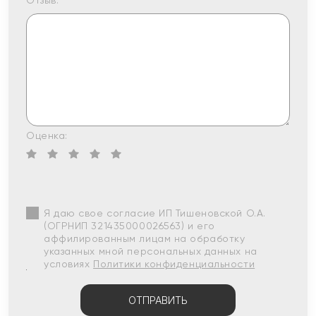
Отзыв:
Оценка:
Я даю свое согласие ИП Тишеновской О.А.
(ОГРНИП 321435000026563) и его
аффилированным лицам на обработку
указанных мной персональных данных на
условиях
Политики конфиденциальности
ОТПРАВИТЬ