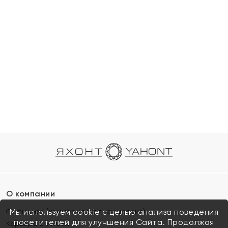
О компании
Франшиза (коммерческая концессия)
Мы используем cookie с целью анализа поведения
посетителей для улучшения Сайта. Продолжая
Карьера в ЯХОНТ