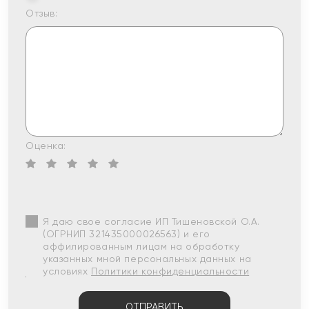
Отзыв:
Оценка:
Я даю свое согласие ИП Тишеновской О.А.
(ОГРНИП 321435000026563) и его
аффилированным лицам на обработку
указанных мной персональных данных на
условиях
Политики конфиденциальности
ОТПРАВИТЬ