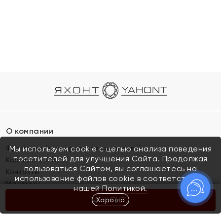
О компании
Франшиза (коммерческая концессия)
Мы используем cookie с целью анализа поведения
посетителей для улучшения Сайта. Продолжая
Карьера в ЯХОНТ
пользоваться Сайтом, вы соглашаетесь на
Контакты
использование файлов cookie в соответствии с
Магазины
нашей
Политикой.
Хорошо
КУПИТЬ
Покупателям