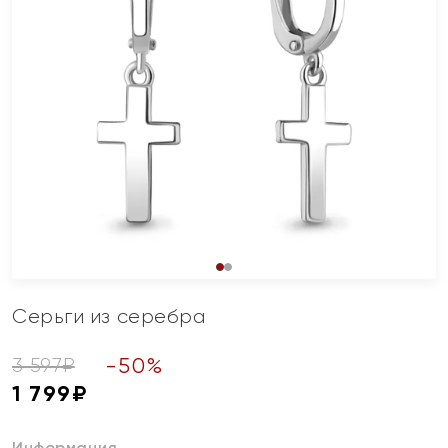
Серьги из серебра
-
50
%
3 597
₽
1 799
₽
Информация