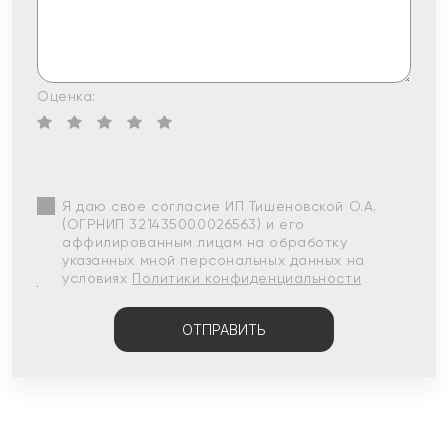
Оценка:
Я даю свое согласие ИП Тишеновской О.А.
(ОГРНИП 321435000026563) и его
аффилированным лицам на обработку
указанных мной персональных данных на
условиях
Политики конфиденциальности
ОТПРАВИТЬ