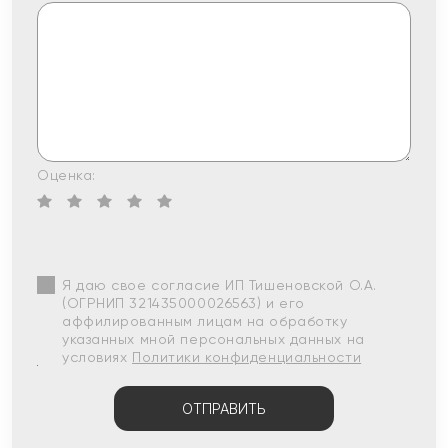
Оценка:
Я даю свое согласие ИП Тишеновской О.А.
(ОГРНИП 321435000026563) и его
аффилированным лицам на обработку
указанных мной персональных данных на
условиях
Политики конфиденциальности
ОТПРАВИТЬ