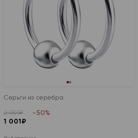
Серьги из серебра
-
50
%
2 001
₽
1 001
₽
Информация