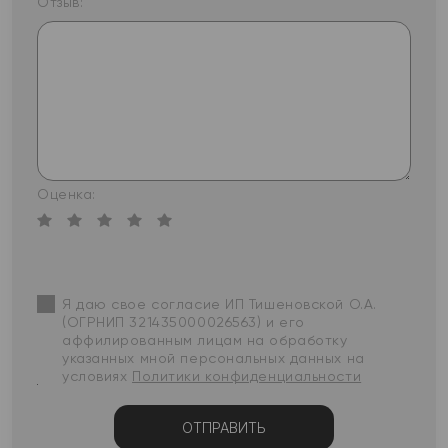
Отзыв:
Оценка:
Я даю свое согласие ИП Тишеновской О.А.
(ОГРНИП 321435000026563) и его
аффилированным лицам на обработку
указанных мной персональных данных на
условиях
Политики конфиденциальности
ОТПРАВИТЬ