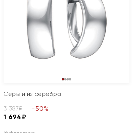
Серьги из серебра
-
50
%
3 387
₽
1 694
₽
Информация