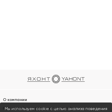
О компании
Франшиза (коммерческая концессия)
Мы используем cookie с целью анализа поведения