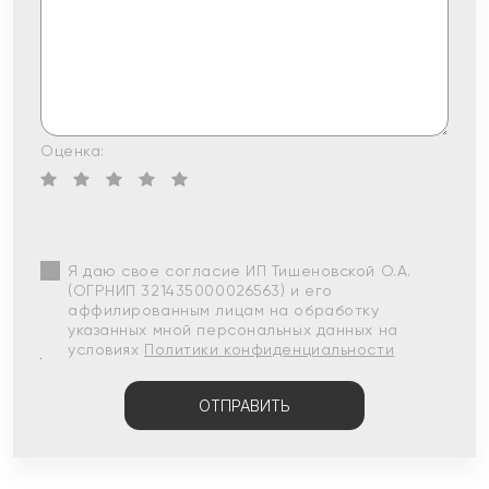
Оценка:
Я даю свое согласие ИП Тишеновской О.А.
(ОГРНИП 321435000026563) и его
аффилированным лицам на обработку
указанных мной персональных данных на
условиях
Политики конфиденциальности
ОТПРАВИТЬ