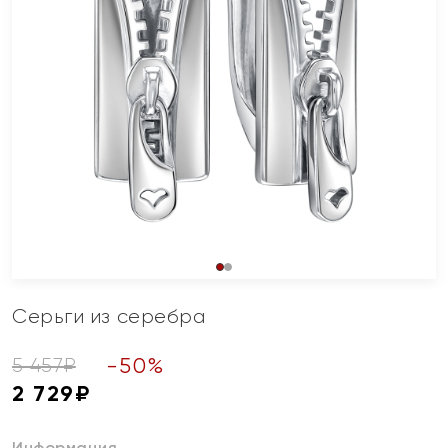
Серьги из серебра
-
50
%
5 457
₽
2 729
₽
Информация