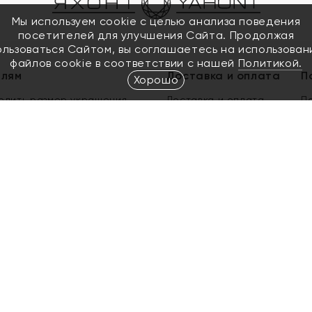
Мы используем cookie с целью анализа поведения
посетителей для улучшения Сайта. Продолжая
ользоваться Сайтом, вы соглашаетесь на использован
файлов cookie в соответствии с нашей
Политикой.
елям
Доставка и оплата
П
Хорошо
елить размер украшения
Доставка и оплата
П
п
обмен золота
ый подарочный сертификат
ользования Электронным
м сертификатом «Яхонт»