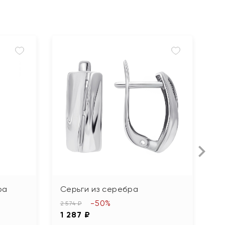
ра
Серьги из серебра
С
ф
-50%
2 574 ₽
1 287 ₽
4 