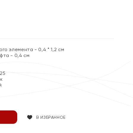
го элемента - 0,4 * 1,2 см
фта - 0,4 см
25
ок
й
В ИЗБРАННОЕ