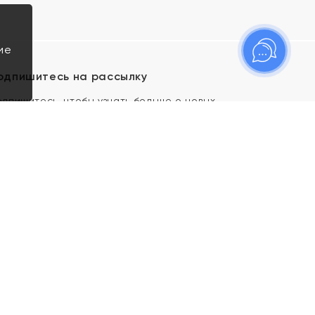
ие
одпишитесь на рассылку
одпишитесь, чтобы узнать больше о новых
оступлениях, новостях и спецпредложениях Яхонт!
Я даю свое согласие ИП Тишеновской О.А.
(ОГРНИП 321435000026563) и его
аффилированным лицам на обработку указанных
мной персональных данных на условиях
Политики
конфиденциальности