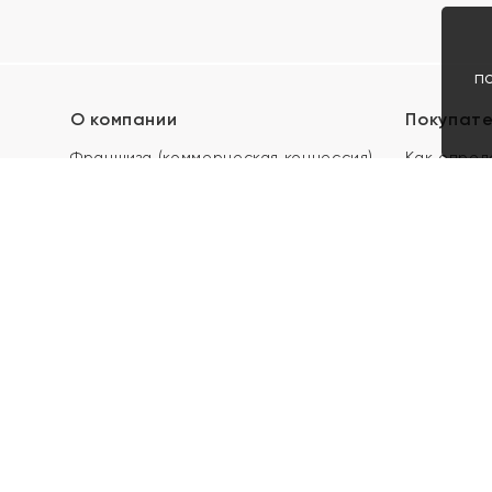
п
О компании
Покупат
Франшиза (коммерческая концессия)
Как опред
Карьера в ЯХОНТ
Акции
Контакты
Скупка и 
Магазины
Отзывы
Электронн
Правила п
подарочны