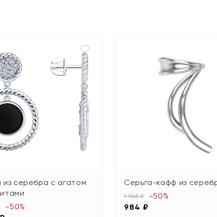
 из серебра с агатом
Серьга-кафф из сереб
нитами
-50%
1 968 ₽
-50%
984 ₽