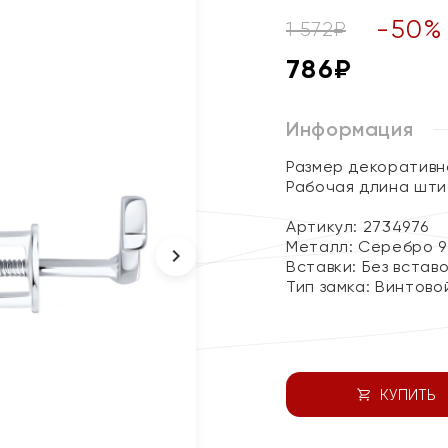
-
50
%
1 572
₽
786
₽
Информация
Размер декоративно
Рабочая длина шти
Артикул: 2734976
Металл:
Серебро 9
Вставки:
Без встав
Тип замка:
Винтово
КУПИТЬ