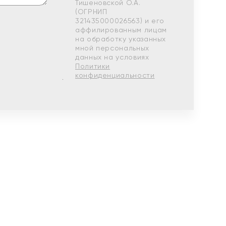
Тишеновской О.А.
(ОГРНИП
321435000026563) и его
аффилированным лицам
на обработку указанных
мной персональных
данных на условиях
Политики
конфиденциальности