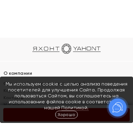
О компании
Франшиза (коммерческая концессия)
Мы используем cookie с целью анализа поведения
посетителей для улучшения Сайта. Продолжая
Карьера в ЯХОНТ
пользоваться Сайтом, вы соглашаетесь на
Контакты
использование файлов cookie в соответствии с
Магазины
нашей
Политикой.
Хорошо
КУПИТЬ
Покупателям
Как определить размер украшения
Киров