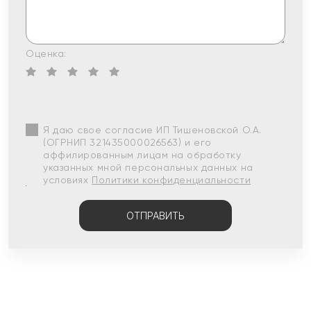
Оценка:
Я даю свое согласие ИП Тишеновской О.А.
(ОГРНИП 321435000026563) и его
аффилированным лицам на обработку
указанных мной персональных данных на
условиях
Политики конфиденциальности
ОТПРАВИТЬ