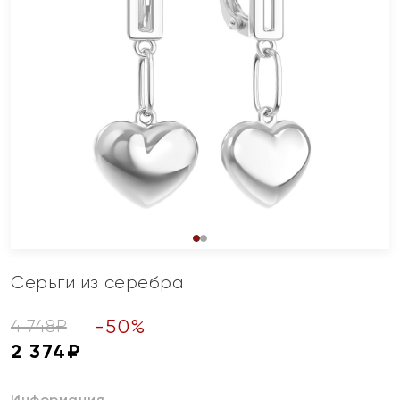
Серьги из серебра
-
50
%
4 748
₽
2 374
₽
Информация