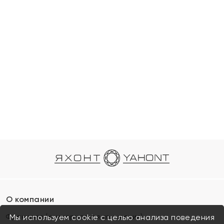
О компании
Франшиза (коммерческая концессия)
Мы используем cookie с целью анализа поведения