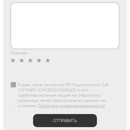
Оценка:
Я даю свое согласие ИП Тишеновской О.А.
(ОГРНИП 321435000026563) и его
аффилированным лицам на обработку
указанных мной персональных данных на
условиях
Политики конфиденциальности
ОТПРАВИТЬ