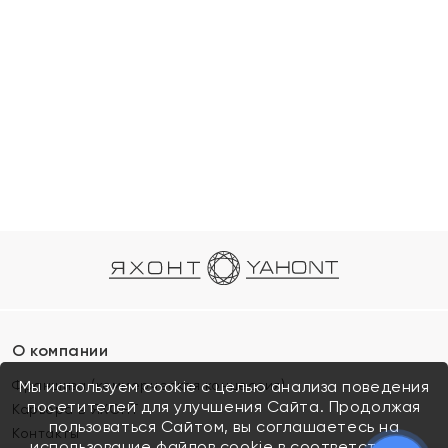
О компании
Франшиза (коммерческая концессия)
Мы используем cookie с целью анализа поведения
посетителей для улучшения Сайта. Продолжая
Карьера в ЯХОНТ
пользоваться Сайтом, вы соглашаетесь на
Контакты
использование файлов cookie в соответствии с