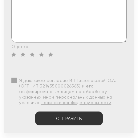
Оценка:
Я даю свое согласие ИП Тишеновской О.А.
(ОГРНИП 321435000026563) и его
аффилированным лицам на обработку
указанных мной персональных данных на
условиях
Политики конфиденциальности
ОТПРАВИТЬ