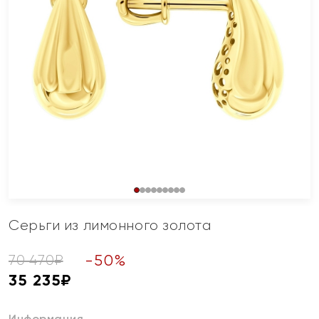
Серьги из лимонного золота
-
50
%
70 470
₽
35 235
₽
Информация