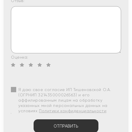
Отзыв:
Оценка:
Я даю свое согласие ИП Тишеновской О.А.
(ОГРНИП 321435000026563) и его
аффилированным лицам на обработку
указанных мной персональных данных на
условиях
Политики конфиденциальности
ОТПРАВИТЬ