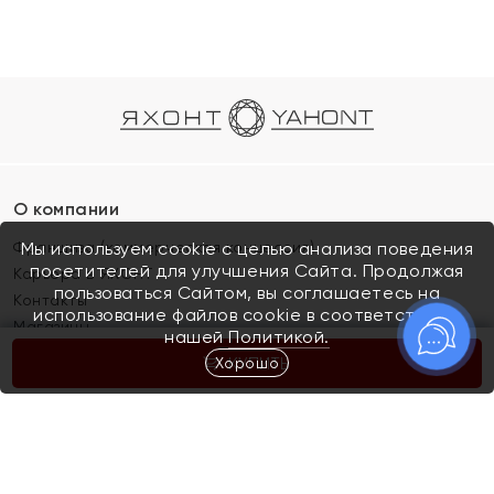
О компании
Франшиза (коммерческая концессия)
Мы используем cookie с целью анализа поведения
посетителей для улучшения Сайта. Продолжая
Карьера в ЯХОНТ
пользоваться Сайтом, вы соглашаетесь на
Контакты
использование файлов cookie в соответствии с
Магазины
нашей
Политикой.
Хорошо
КУПИТЬ
Покупателям
Как определить размер украшения
Киров
Акции
Магазины
Скупка и обмен золота