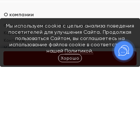
О компании
Франшиза (коммерческая концессия)
Мы используем cookie с целью анализа поведения
посетителей для улучшения Сайта. Продолжая
Карьера в ЯХОНТ
пользоваться Сайтом, вы соглашаетесь на
Контакты
использование файлов cookie в соответствии с
Магазины
нашей
Политикой.
Хорошо
КУПИТЬ
Покупателям
Как определить размер украшения
Киров
Акции
Магазины
Скупка и обмен золота
Отзывы
Электронный подарочный сертификат
Помолвка и свадьба
Правила пользования Электронным
Каталог
подарочным сертификатом «Яхонт»
Новинки
Доставка и оплата
Акции