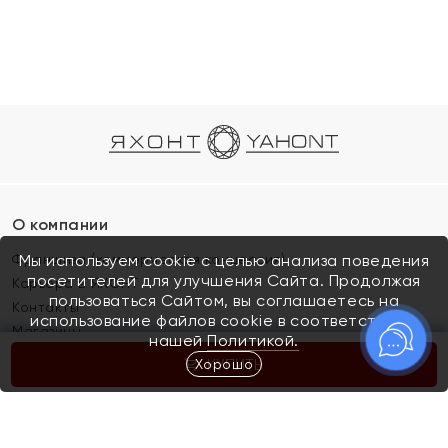
О компании
Франшиза (коммерческая концессия)
Мы используем cookie с целью анализа поведения
посетителей для улучшения Сайта. Продолжая
Карьера в ЯХОНТ
пользоваться Сайтом, вы соглашаетесь на
Контакты
использование файлов cookie в соответствии с
Магазины
нашей
Политикой.
Хорошо
КУПИТЬ
Покупателям
Как определить размер украшения
Киров
Акции