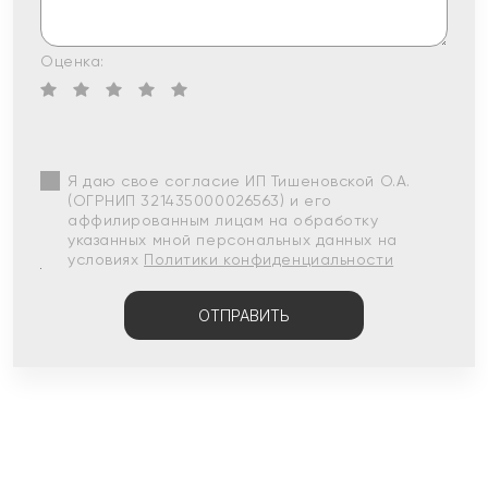
Оценка:
Я даю свое согласие ИП Тишеновской О.А.
(ОГРНИП 321435000026563) и его
аффилированным лицам на обработку
указанных мной персональных данных на
условиях
Политики конфиденциальности
ОТПРАВИТЬ