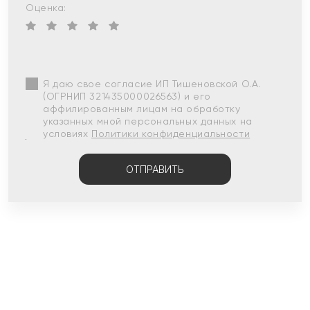
Оценка:
Я даю свое согласие ИП Тишеновской О.А.
(ОГРНИП 321435000026563) и его
аффилированным лицам на обработку
указанных мной персональных данных на
условиях
Политики конфиденциальности
ОТПРАВИТЬ