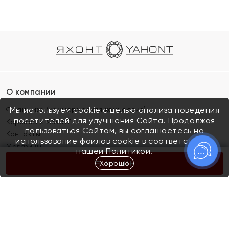
О компании
Франшиза (коммерческая концессия)
Мы используем cookie с целью анализа поведения
посетителей для улучшения Сайта. Продолжая
Карьера в ЯХОНТ
пользоваться Сайтом, вы соглашаетесь на
Контакты
использование файлов cookie в соответствии с
Магазины
нашей
Политикой.
Хорошо
КУПИТЬ
Покупателям
Как определить размер украшения
Киров
Акции
Магазины
Скупка и обмен золота
Отзывы