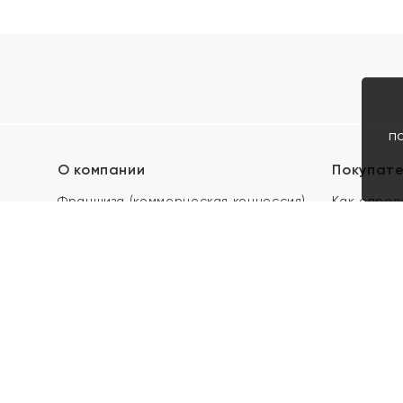
п
О компании
Покупат
Франшиза (коммерческая концессия)
Как опред
Карьера в ЯХОНТ
Акции
Контакты
Скупка и 
Магазины
Отзывы
Электронн
Правила п
подарочны