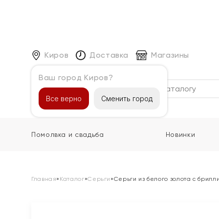
Киров
Доставка
Магазины
Ваш город Киров?
Каталог
Все верно
Сменить город
Помолвка и свадьба
Новинки
Главная
»
Каталог
»
Серьги
»
Серьги из белого золота с брил