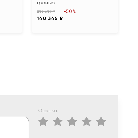
гранью
81
-50%
4
280 689 ₽
140 345 ₽
Оценка: