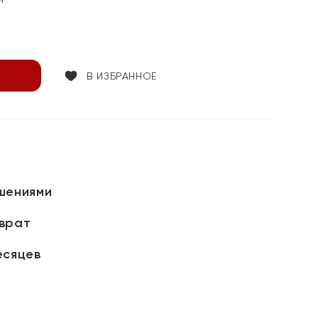
В ИЗБРАННОЕ
шениями
зврат
есяцев