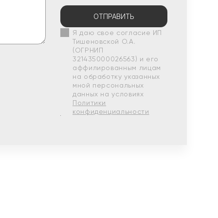
ОТПРАВИТЬ
Я даю свое согласие ИП
Тишеновской О.А.
(ОГРНИП
321435000026563) и его
аффилированным лицам
на обработку указанных
мной персональных
данных на условиях
Политики
конфиденциальности