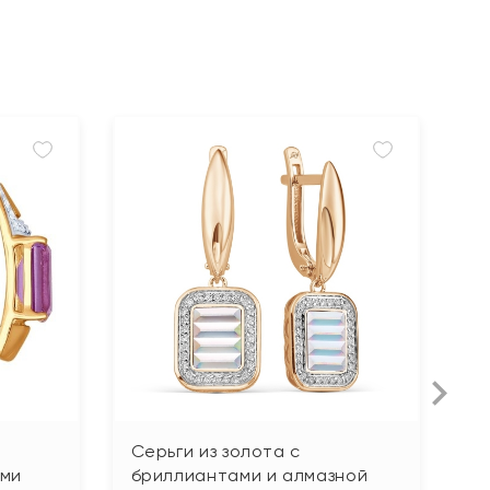
Серьги из золота с
С
ами
бриллиантами и алмазной
с