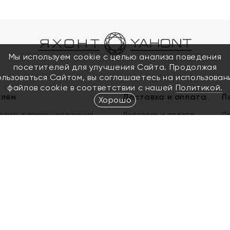
Мы используем cookie с целью анализа поведения
посетителей для улучшения Сайта. Продолжая
ользоваться Сайтом, вы соглашаетесь на использован
файлов cookie в соответствии с нашей
Политикой.
елям
Доставка и оплата
П
Хорошо
елить размер украшения
Доставка и оплата
П
п
обмен золота
ый подарочный сертификат
ользования Электронным
м сертификатом «Яхонт»