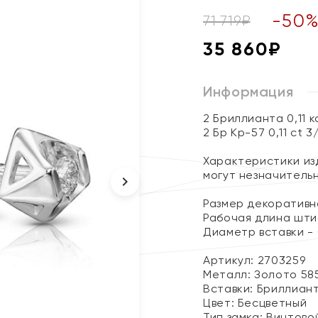
-
50
71 719
₽
35 860
₽
Информация
2 Бриллианта 0,11 
2 Бр Кр-57 0,11 ct 3
Характеристики изд
могут незначитель
Размер декоративно
Рабочая длина штиф
Диаметр вставки - 
Артикул: 2703259
Металл:
Золото 58
Вставки:
Бриллиан
Цвет:
Бесцветный
Тип замка:
Винтово