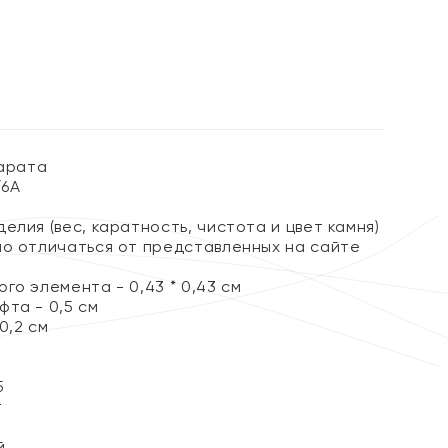
%
карата
/6А
елия (вес, каратность, чистота и цвет камня)
но отличаться от представленных на сайте
го элемента - 0,43 * 0,43 см
та - 0,5 см
0,2 см
5
т
й