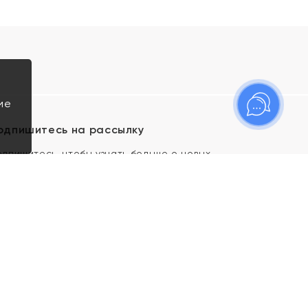
ие
одпишитесь на рассылку
одпишитесь, чтобы узнать больше о новых
оступлениях, новостях и спецпредложениях Яхонт!
Я даю свое согласие ИП Тишеновской О.А.