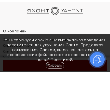
О компании
Франшиза (коммерческая концессия)
Мы используем cookie с целью анализа поведения
посетителей для улучшения Сайта. Продолжая
Карьера в ЯХОНТ
пользоваться Сайтом, вы соглашаетесь на
Контакты
использование файлов cookie в соответствии с
Магазины
нашей
Политикой.
Хорошо
КУПИТЬ
Покупателям
Как определить размер украшения
Киров
Акции
Магазины
Скупка и обмен золота
Отзывы
Электронный подарочный сертификат
Помолвка и свадьба
Правила пользования Электронным