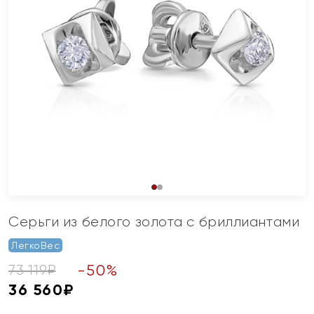
Серьги из белого золота с бриллиантами
ЛегкоВес
-
50
%
73 119
₽
36 560
₽