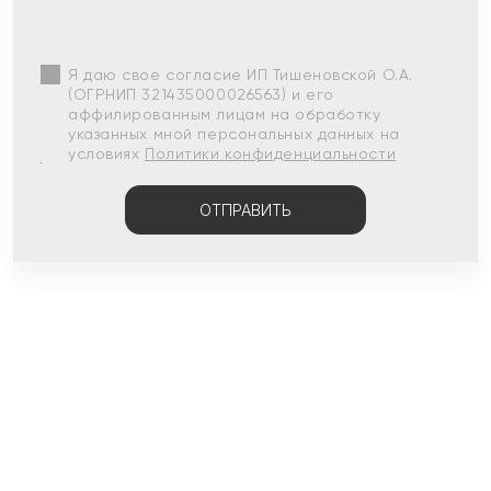
Я даю свое согласие ИП Тишеновской О.А.
(ОГРНИП 321435000026563) и его
аффилированным лицам на обработку
указанных мной персональных данных на
условиях
Политики конфиденциальности
ОТПРАВИТЬ