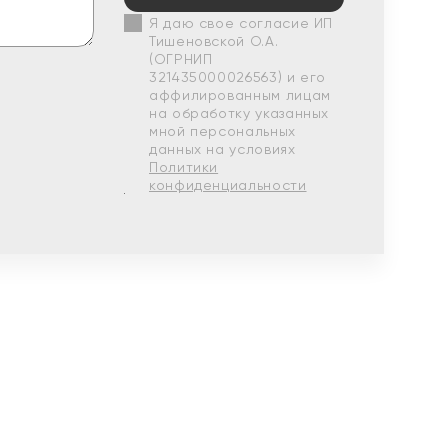
Я даю свое согласие ИП
Тишеновской О.А.
(ОГРНИП
321435000026563) и его
аффилированным лицам
на обработку указанных
мной персональных
данных на условиях
Политики
конфиденциальности