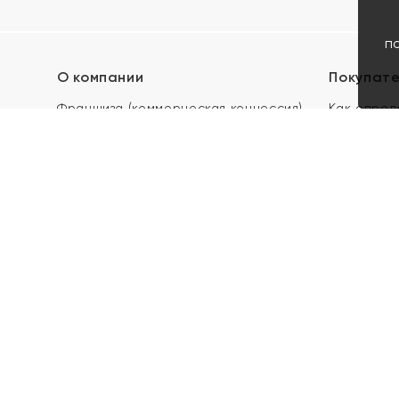
п
О компании
Покупат
Франшиза (коммерческая концессия)
Как опред
Карьера в ЯХОНТ
Акции
Контакты
Скупка и 
Магазины
Отзывы
Электронн
Правила п
подарочны