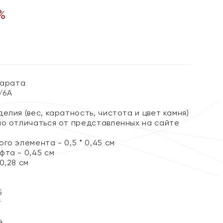
%
карата
3/6А
елия (вес, каратность, чистота и цвет камня)
но отличаться от представленных на сайте
го элемента - 0,5 * 0,45 см
фта - 0,45 см
0,28 см
5
т
й