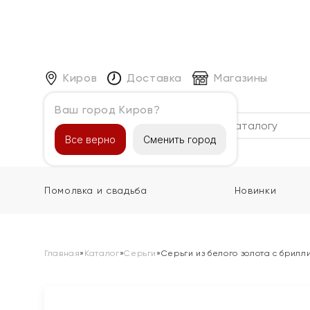
Киров
Доставка
Магазины
Ваш город Киров?
Каталог
Все верно
Сменить город
Помолвка и свадьба
Новинки
Главная
»
Каталог
»
Серьги
»
Серьги из белого золота с брил