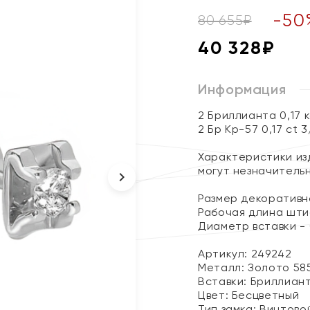
-
50
80 655
₽
40 328
₽
Информация
2 Бриллианта 0,17 
2 Бр Кр-57 0,17 ct 
Характеристики изд
могут незначитель
Размер декоративно
Рабочая длина шти
Диаметр вставки - 
Артикул: 249242
Металл:
Золото 58
Вставки:
Бриллиан
Цвет:
Бесцветный
Тип замка:
Винтово