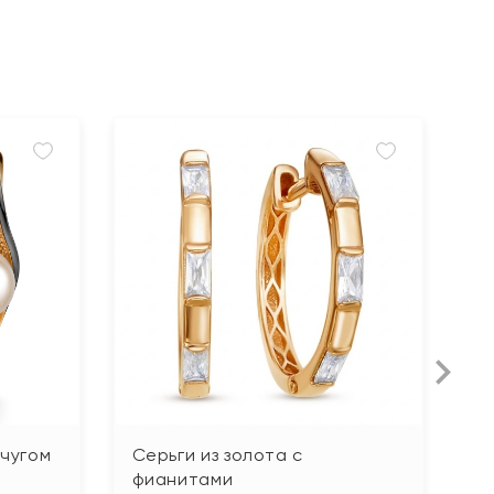
мчугом
Серьги из золота с
С
фианитами
б