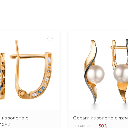
 из золота с
Серьги из золота с же
тами
-50%
120 400 ₽