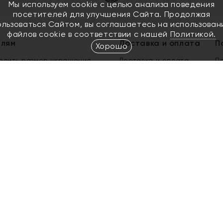
Мы используем cookie с целью анализа поведения
посетителей для улучшения Сайта. Продолжая
ользоваться Сайтом, вы соглашаетесь на использован
файлов cookie в соответствии с нашей
Политикой.
елям
Доставка и оплата
П
Хорошо
елить размер украшения
Доставка и оплата
П
п
обмен золота
ый подарочный сертификат
ользования Электронным
м сертификатом «Яхонт»