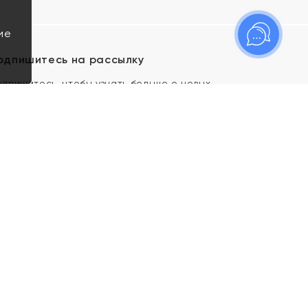
ие
одпишитесь на рассылку
одпишитесь, чтобы узнать больше о новых
оступлениях, новостях и спецпредложениях Яхонт!
Я даю свое согласие ИП Тишеновской О.А.
(ОГРНИП 321435000026563) и его
аффилированным лицам на обработку указанных
мной персональных данных на условиях
Политики
конфиденциальности