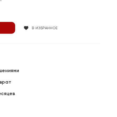
В ИЗБРАННОЕ
шениями
зврат
есяцев