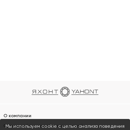
О компании
Франшиза (коммерческая концессия)
Мы используем cookie с целью анализа поведения