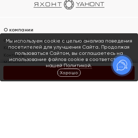
О компании
Франшиза (коммерческая концессия)
Мы используем cookie с целью анализа поведения
посетителей для улучшения Сайта. Продолжая
Карьера в ЯХОНТ
пользоваться Сайтом, вы соглашаетесь на
Контакты
использование файлов cookie в соответствии с
Магазины
нашей
Политикой.
Хорошо
КУПИТЬ
Покупателям
Как определить размер украшения
Киров
Акции
Магазины
Скупка и обмен золота
Отзывы
Электронный подарочный сертификат
Помолвка и свадьба
Правила пользования Электронным
Каталог
подарочным сертификатом «Яхонт»