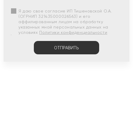
Я даю свое согласие ИП Тишеновской О.А.
(ОГРНИП 321435000026563) и его
аффилированным лицам на обработку
указанных мной персональных данных на
условиях
Политики конфиденциальности
ОТПРАВИТЬ