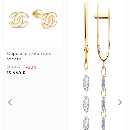
Серьги из лимонного
золота
31 320 ₽
-50%
15 660 ₽