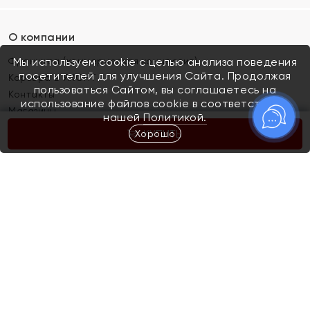
О компании
Франшиза (коммерческая концессия)
Мы используем cookie с целью анализа поведения
посетителей для улучшения Сайта. Продолжая
Карьера в ЯХОНТ
пользоваться Сайтом, вы соглашаетесь на
Контакты
использование файлов cookie в соответствии с
Магазины
нашей
Политикой.
Хорошо
КУПИТЬ
Покупателям
Как определить размер украшения
Киров
Акции
Магазины
Скупка и обмен золота
Отзывы
Электронный подарочный сертификат
Помолвка и свадьба
Правила пользования Электронным
Каталог
подарочным сертификатом «Яхонт»
Новинки
Доставка и оплата
Акции