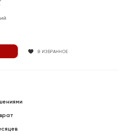
т
кий
В ИЗБРАННОЕ
шениями
зврат
есяцев