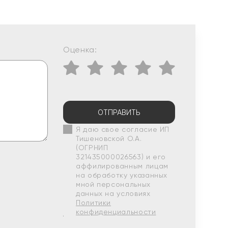
Оценка:
ОТПРАВИТЬ
Я даю свое согласие ИП
Тишеновской О.А.
(ОГРНИП
321435000026563) и его
аффилированным лицам
на обработку указанных
мной персональных
данных на условиях
Политики
конфиденциальности