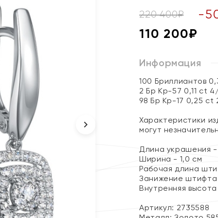
-
5
220 400
₽
110 200
₽
Информация
100 Бриллиантов 0,
2 Бр Кр-57 0,11 ct 4
98 Бр Кр-17 0,25 ct
Характеристики изд
могут незначитель
Длина украшения - 
Ширина - 1,0 см
Рабочая длина штиф
Занижение штифта 
Внутренняя высота 
Артикул: 2735588
Металл:
Золото 58