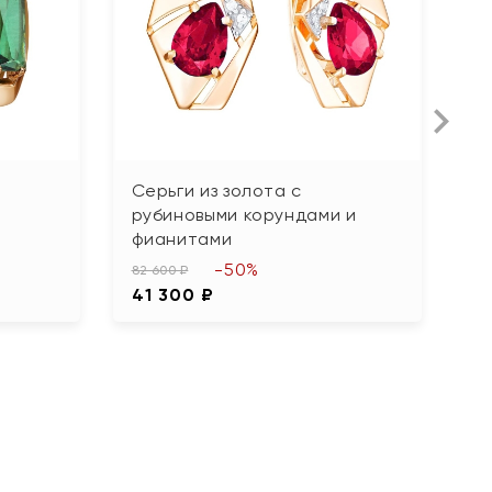
Серьги из золота с
С
рубиновыми корундами и
б
фианитами
37
-50%
1
82 600 ₽
41 300 ₽