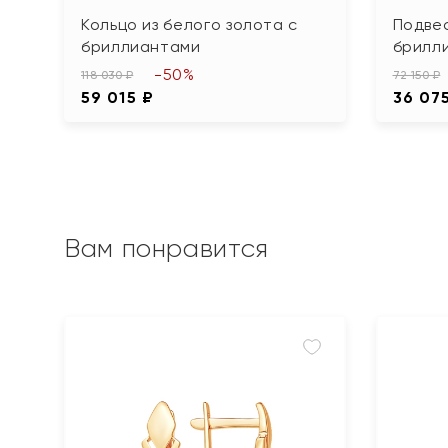
Кольцо из белого золота с
Подвес
бриллиантами
брилл
-50%
118 030 ₽
72 150 ₽
59 015 ₽
36 07
Вам понравится