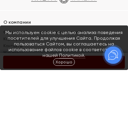
О компании
Франшиза (коммерческая концессия)
Мы используем cookie с целью анализа поведения
посетителей для улучшения Сайта. Продолжая
Карьера в ЯХОНТ
пользоваться Сайтом, вы соглашаетесь на
Контакты
использование файлов cookie в соответствии с
Магазины
нашей
Политикой.
Хорошо
КУПИТЬ
Покупателям
Как определить размер украшения
Киров
Акции
Магазины
Скупка и обмен золота
Отзывы
Электронный подарочный сертификат
Помолвка и свадьба
Правила пользования Электронным
Каталог
подарочным сертификатом «Яхонт»
Новинки