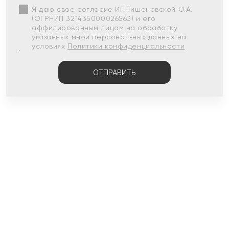
Я даю свое согласие ИП Тишеновской О.А.
(ОГРНИП 321435000026563) и его
аффилированным лицам на обработку
указанных мной персональных данных на
условиях
Политики конфиденциальности
ОТПРАВИТЬ