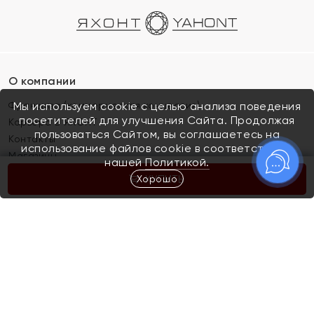
О компании
Франшиза (коммерческая концессия)
Мы используем cookie с целью анализа поведения
посетителей для улучшения Сайта. Продолжая
Карьера в ЯХОНТ
пользоваться Сайтом, вы соглашаетесь на
Контакты
использование файлов cookie в соответствии с
Магазины
нашей
Политикой.
Хорошо
КУПИТЬ
Покупателям
Как определить размер украшения
Киров
Акции
Магазины
Скупка и обмен золота
Отзывы
Электронный подарочный сертификат
Помолвка и свадьба
Правила пользования Электронным
Каталог
подарочным сертификатом «Яхонт»