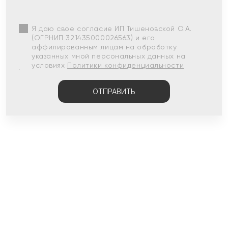
Я даю свое согласие ИП Тишеновской О.А.
(ОГРНИП 321435000026563) и его
аффилированным лицам на обработку
указанных мной персональных данных на
условиях
Политики конфиденциальности
ОТПРАВИТЬ