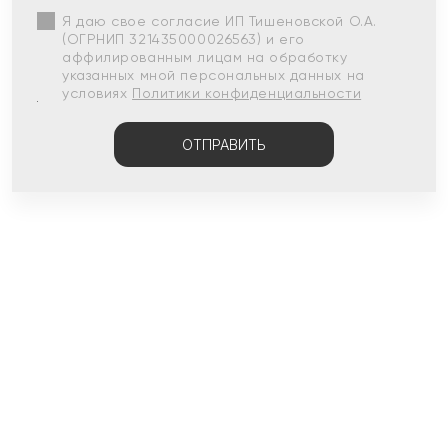
Я даю свое согласие ИП Тишеновской О.А.
(ОГРНИП 321435000026563) и его
аффилированным лицам на обработку
указанных мной персональных данных на
условиях
Политики конфиденциальности
ОТПРАВИТЬ