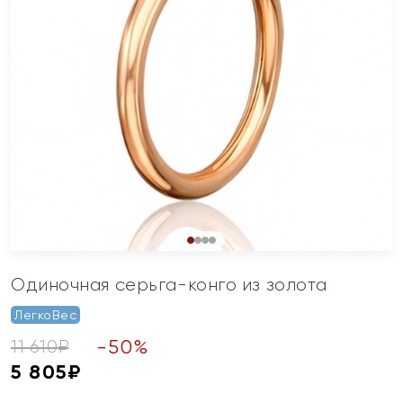
Одиночная серьга-конго из золота
ЛегкоВес
-
50
%
11 610
₽
5 805
₽