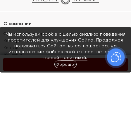
О компании
Франшиза (коммерческая концессия)
Мы используем cookie с целью анализа поведения
посетителей для улучшения Сайта. Продолжая
Карьера в ЯХОНТ
пользоваться Сайтом, вы соглашаетесь на
Контакты
использование файлов cookie в соответствии с
Магазины
нашей
Политикой.
Хорошо
КУПИТЬ
Покупателям
Как определить размер украшения
Киров
Акции
Магазины
Скупка и обмен золота
Отзывы
Электронный подарочный сертификат
Помолвка и свадьба
Правила пользования Электронным
Каталог
подарочным сертификатом «Яхонт»
Новинки