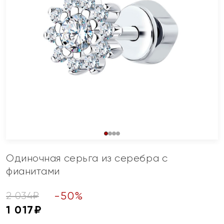
Одиночная серьга из серебра с
фианитами
-
50
%
2 034
₽
1 017
₽