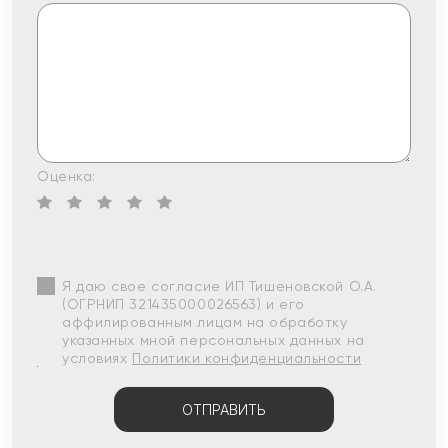
Оценка:
Я даю свое согласие ИП Тишеновской О.А.
(ОГРНИП 321435000026563) и его
аффилированным лицам на обработку
указанных мной персональных данных на
условиях
Политики конфиденциальности
ОТПРАВИТЬ