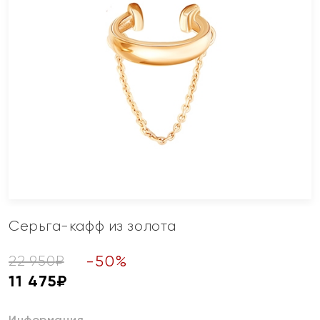
Серьга-кафф из золота
-
50
%
22 950
₽
11 475
₽
Информация