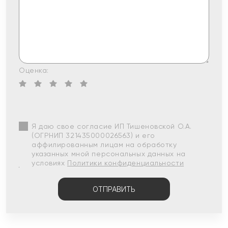
Оценка:
Я даю свое согласие ИП Тишеновской О.А.
(ОГРНИП 321435000026563) и его
аффилированным лицам на обработку
указанных мной персональных данных на
условиях
Политики конфиденциальности
ОТПРАВИТЬ