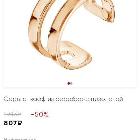
Серьга-кафф из серебра с позолотой
-
50
%
1 613
₽
807
₽
Информация