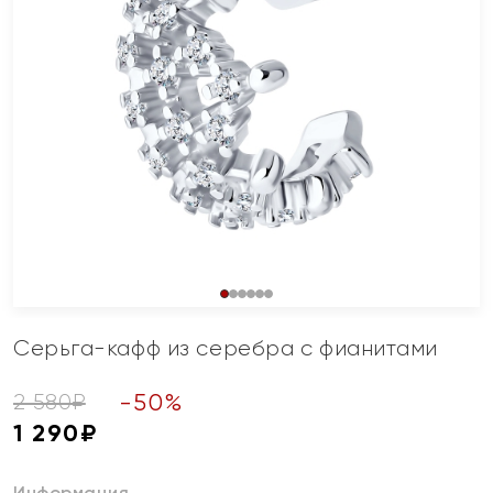
Серьга-кафф из серебра с фианитами
-
50
%
2 580
₽
1 290
₽
Информация