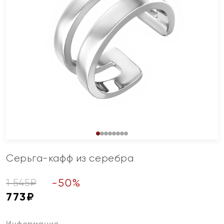
Серьга-кафф из серебра
-
50
%
1 545
₽
773
₽
Информация