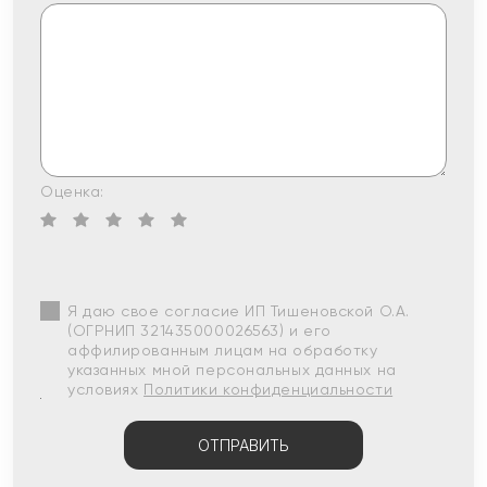
Оценка:
Я даю свое согласие ИП Тишеновской О.А.
(ОГРНИП 321435000026563) и его
аффилированным лицам на обработку
указанных мной персональных данных на
условиях
Политики конфиденциальности
ОТПРАВИТЬ